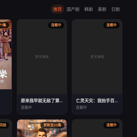
推荐
国产剧
韩剧
美剧
日剧
77集
连载中
连载中
原来我早就无敌了第三季动态漫
亡灵天灾：我抬手百万骨海动态漫
连载中
连载中
完结
更新至20集
连载中