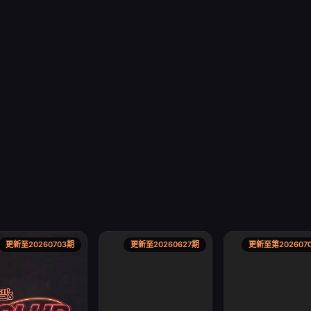
更新至20260703期
更新至20260627期
更新至第202607