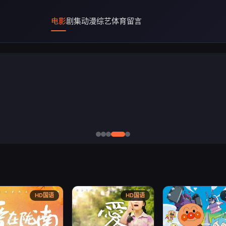
电影
剧集
动漫
综艺
体育
留言
HD国语
HD国语