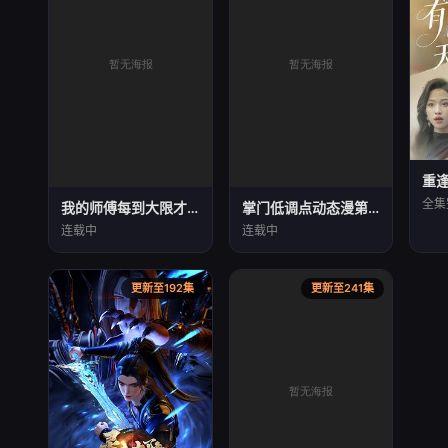
重
全集
我的师傅每到大限才突破动态漫
掌门低调点动态漫第三季
连载中
连载中
更新至192集
更新至241集