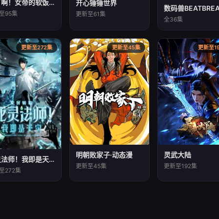
完了啊！女帝的软饭丈夫居然无敌动态漫
开心锤锤世界
数码兽BEATBRE
至95集
更新至61集
全36集
更新至272集
更新至45集
更新至1
明朝败家子·动态漫
灵武大陆
死灵法师！我即是天灾
更新至45集
更新至192集
至272集