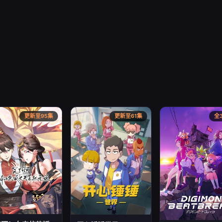
更新至95集
更新至61集
全