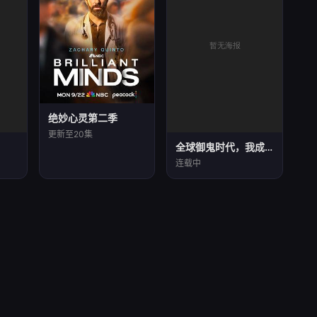
绝妙心灵第二季
更新至20集
全球御鬼时代，我成了最终BOSS动态漫
连载中