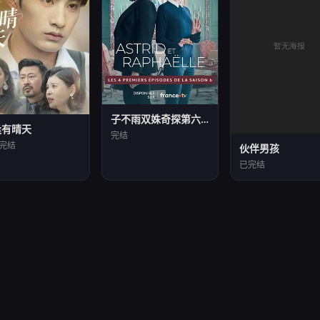
子不雨双姝奇探第六季
逢有晴天
完结
完结
伙伴男孩
已完结