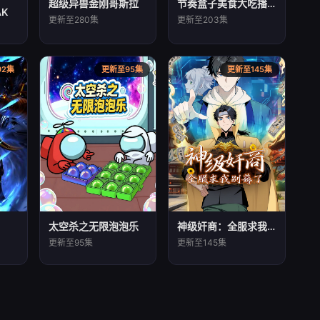
超级异兽金刚哥斯拉
节奏盒子美食大吃播第二季
AK
更新至280集
更新至203集
92集
更新至95集
更新至145集
太空杀之无限泡泡乐
神级奸商：全服求我别薅了动态漫画
更新至95集
更新至145集