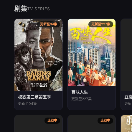
剧集
TV SERIES
更新至04集
更新至227集
百味人生
权欲第三章第五季
豆
更新至227集
更新至04集
更新
连载中
连载中